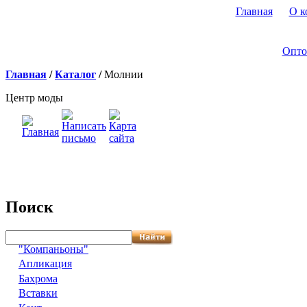
Главная
О к
Опто
Главная
/
Каталог
/
Молнии
Центр моды
Поиск
"Компаньоны"
Апликация
Бахрома
Вставки