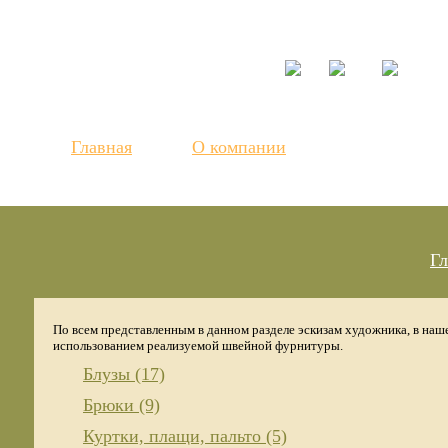
Центр моды
Авторские р
Главная
О компании
Гл
По всем представленным в данном разделе эскизам художника, в наш
использованием реализуемой швейной фурнитуры.
Блузы (17)
Брюки (9)
Куртки, плащи, пальто (5)